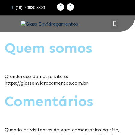
(19) 9 9930-3809
CORRIMÃOS & GUARDA-CO
Quem somos
O endereço do nosso site é:
https://glassenvidracamentos.com.br.
Comentários
Quando os visitantes deixam comentários no site,